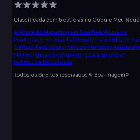
Classificada com 5 estrelas no Google Meu Negó
Agência de Marketing em Brasília
Agência de
Publicidade em Brasília
Consultoria de SEO
Gestã
Tráfego Pago
Consultoria de Marketing
Assessori
Marketing
Branding
Marketing para Empresas
Política de Privacidade
Todos os direitos reservados © Boa Imagem®