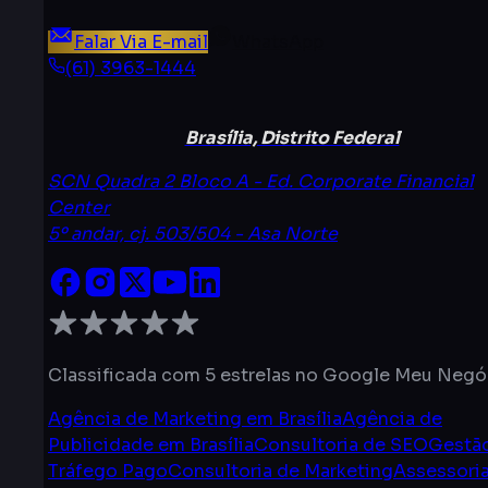
Falar Via E-mail
WhatsApp
(61) 3963-1444
Brasília, Distrito Federal
SCN Quadra 2 Bloco A - Ed. Corporate Financial
Center
5º andar, cj. 503/504 - Asa Norte
Classificada com 5 estrelas no Google Meu Negó
Agência de Marketing em Brasília
Agência de
Publicidade em Brasília
Consultoria de SEO
Gestã
Tráfego Pago
Consultoria de Marketing
Assessori