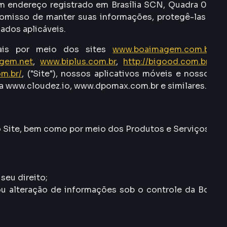
om endereço registrado em Brasília SCN, Quadra 02,
mpromisso de manter suas informações, protegê-las e
ados aplicáveis.
oais por meio dos sites
www.boaimagem.com.br
,
gem.net
,
www.biplus.com.br
,
http://bigood.com.br/
,
om.br/
, ("Site"), nossos aplicativos móveis e nossos
a www.cloudez.io, www.dpomax.com.br e similares.
o Site, bem como por meio dos Produtos e Serviços;
seu direito;
ou alteração de informações sob o controle da Boa