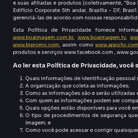
e suas afiliadas e produtos (coletivamente, "Bo
Edifício Corporate 5th andar, Brasília - DF, Bra
gerenciá-las de acordo com nossas responsabilidad
Esta Política de Privacidade fornece inf
www.boaimagem.com.br
,
www.boaimagem.tv
,
ww
www.bipromo.com
, assim como
www.appolis.com
produtos e serviços www.facebook.com , www.goog
Ao ler esta Política de Privacidade, você
Quais informações de identificação pessoal 
A organização que coleta as informações;
Como as informações são e serão utilizadas 
Com quem as informações podem ser compar
Quais opções estão disponíveis para você em 
O tipo de procedimentos de segurança que 
Imagem; e
Como você pode acessar e corrigir quaisque