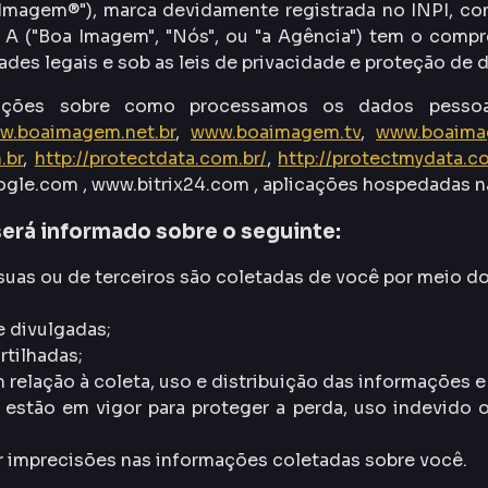
a Imagem®"), marca devidamente registrada no INPI, c
sil. A ("Boa Imagem", "Nós", ou "a Agência") tem o co
es legais e sob as leis de privacidade e proteção de d
ormações sobre como processamos os dados pess
w.boaimagem.net.br
,
www.boaimagem.tv
,
www.boaima
.br
,
http://protectdata.com.br/
,
http://protectmydata.c
le.com , www.bitrix24.com , aplicações hospedadas n
 será informado sobre o seguinte:
suas ou de terceiros são coletadas de você por meio d
e divulgadas;
tilhadas;
relação à coleta, uso e distribuição das informações e 
estão em vigor para proteger a perda, uso indevido 
r imprecisões nas informações coletadas sobre você.