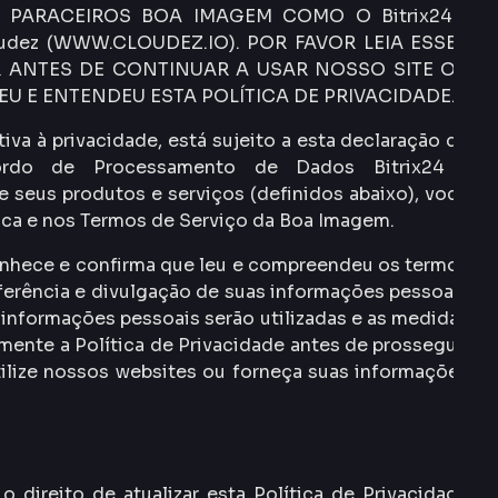
 PARACEIROS BOA IMAGEM COMO O Bitrix24 (
oudez (WWW.CLOUDEZ.IO). POR FAVOR LEIA ESSES
ANTES DE CONTINUAR A USAR NOSSO SITE OU
U E ENTENDEU ESTA POLÍTICA DE PRIVACIDADE.
va à privacidade, está sujeito a esta declaração de
ordo de Processamento de Dados Bitrix24 (
e seus produtos e serviços (definidos abaixo), você
ica e nos Termos de Serviço da Boa Imagem.
conhece e confirma que leu e compreendeu os termos
ferência e divulgação de suas informações pessoais
informações pessoais serão utilizadas e as medidas
ente a Política de Privacidade antes de prosseguir
ilize nossos websites ou forneça suas informações
direito de atualizar esta Política de Privacidade