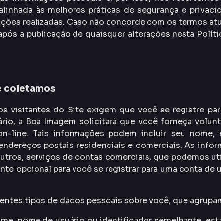
 alinhada às melhores práticas de segurança e privac
rações realizadas. Caso não concorde com os termos atu
após a publicação de quaisquer alterações nesta Polít
e coletamos
os visitantes do Site exigem que você se registre p
uário, a Boa Imagem solicitará que você forneça volu
n-line. Tais informações podem incluir seu nome, 
ndereços postais residenciais e comerciais. As infor
outros, serviços de contas comerciais, que podemos ut
nte opcional para você se registrar para uma conta de 
ferentes tipos de dados pessoais sobre você, que agrup
e, nome de usuário ou identificador semelhante, estad