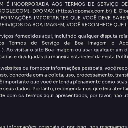
EM É INCORPORADA AOS TERMOS DE SERVIÇO DE
OGLE.COM), DPOMAX (https://dpomax.com.br) E Cl
ORMAÇÕES IMPORTANTES QUE VOCÊ DEVE SABER 
 SERVIÇOS DA BOA IMAGEM, VOCÊ RECONHECE QUE LE
ços fornecidos aqui, incluindo qualquer disputa relati
 e aos Termos de Serviço da Boa Imagem e Ac
 ). Ao visitar o site Boa Imagem ou usar qualquer um d
adas e divulgadas da maneira estabelecida nesta Polít
os websites ou fornecer informações pessoais, você re
sso, concorda com a coleta, uso, processamento, trans
. É importante que você entenda plenamente como suas 
e seus dados. Portanto, recomendamos que leia atentam
e com os termos aqui apresentados, por favor, não ut
 informações pessoais e, por isso, nos reservamos o 