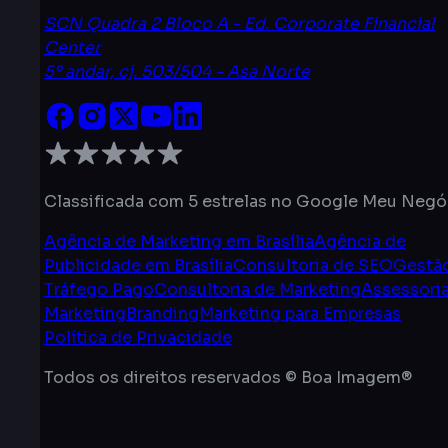
SCN Quadra 2 Bloco A - Ed. Corporate Financial
Center
5º andar, cj. 503/504 - Asa Norte
Classificada com 5 estrelas no Google Meu Negó
Agência de Marketing em Brasília
Agência de
Publicidade em Brasília
Consultoria de SEO
Gestã
Tráfego Pago
Consultoria de Marketing
Assessori
Marketing
Branding
Marketing para Empresas
Política de Privacidade
Todos os direitos reservados © Boa Imagem®