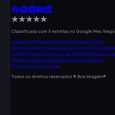
Classificada com 5 estrelas no Google Meu Negó
Agência de Marketing em Brasília
Agência de
Publicidade em Brasília
Consultoria de SEO
Gestã
Tráfego Pago
Consultoria de Marketing
Assessori
Marketing
Branding
Marketing para Empresas
Política de Privacidade
Todos os direitos reservados © Boa Imagem®