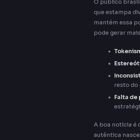
O público brasi
que estampa di
mantém essa post
pode gerar mais 
Tokenis
Estereót
Inconsis
resto do
Falta de
estratég
A boa notícia é
autêntica nasce