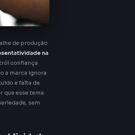
talhe de produção
esentatividade na
trói confiança
do a marca ignora
uido e falta de
or que esse tema
seriedade, sem