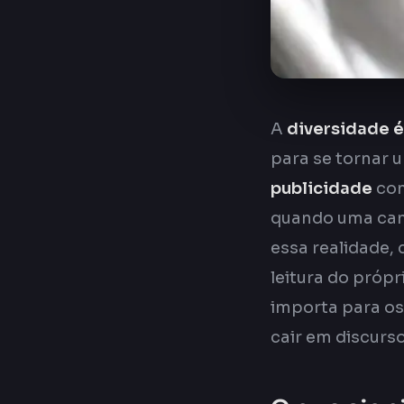
A
diversidade é
para se tornar u
publicidade
con
quando uma camp
essa realidade, 
leitura do própr
importa para os
cair em discurso