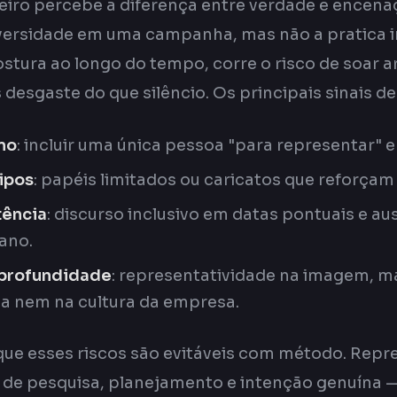
leiro percebe a diferença entre verdade e encen
versidade em uma campanha, mas não a pratica
ura ao longo do tempo, corre o risco de soar art
desgaste do que silêncio. Os principais sinais de 
mo
: incluir uma única pessoa "para representar" e
ipos
: papéis limitados ou caricatos que reforçam
tência
: discurso inclusivo em datas pontuais e au
 ano.
 profundidade
: representatividade na imagem, m
ia nem na cultura da empresa.
 que esses riscos são evitáveis com método. Repr
 de pesquisa, planejamento e intenção genuína 