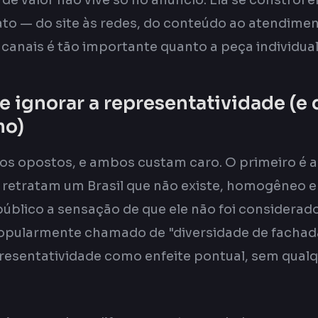
de valor não vive só no anúncio. Ela se constrói 
to — do site às redes, do conteúdo ao atendiment
canais é tão importante quanto a peça individual
e ignorar a representatividade (e 
mo)
ros opostos, e ambos custam caro. O primeiro é a
etratam um Brasil que não existe, homogêneo e 
úblico a sensação de que ele não foi considerad
opularmente chamado de "diversidade de fachad
resentatividade como enfeite pontual, sem qua