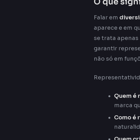
O que signi
Falar em
divers
aparece e em q
se trata apenas
garantir repres
não só em funçõ
Representativid
Quem é 
marca qu
Como é 
naturalid
Quem cr