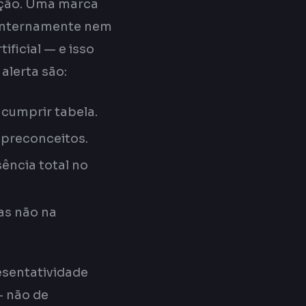
ação. Uma marca
 internamente nem
ificial — e isso
alerta são:
 cumprir tabela.
 preconceitos.
sência total no
as não na
esentatividade
— não de