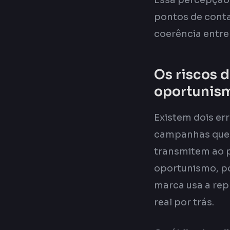
Essa percepção 
pontos de conta
coerência entre 
Os riscos d
oportunis
Existem dois er
campanhas que r
transmitem ao p
oportunismo, p
marca usa a rep
real por trás.