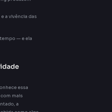
 e a vivência das
 tempo — e ela
cidade
conhece essa
a com mais
ntado, a