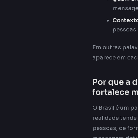
mensage
Contexto
pessoas
Em outras palav
aparece em cad
Por que a d
fortalece 
O Brasil é um p
realidade tende
pessoas, de for