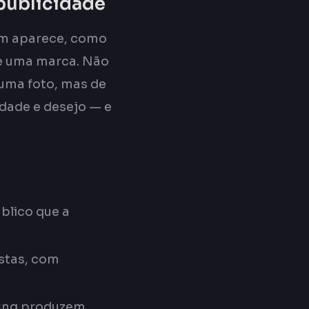
 publicidade
em aparece, como
e uma marca. Não
 uma foto, mas de
dade e desejo — e
úblico que a
stas, com
efing produzem