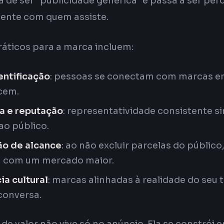
de ser "publicidade genérica" e passa a ser pe
mente com quem assiste.
ráticos para a marca incluem:
entificação
: pessoas se conectam com marcas e
cem.
a e reputação
: representatividade consistente si
ao público.
o de alcance
: ao não excluir parcelas do público
a com um mercado maior.
ia cultural
: marcas alinhadas à realidade do se
 conversa.