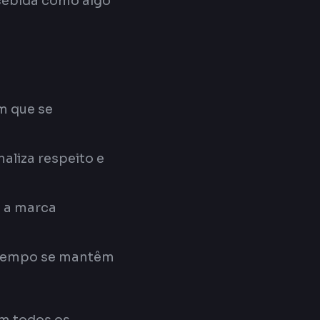
rcebida como algo
m que se
naliza respeito e
, a marca
u tempo se mantêm