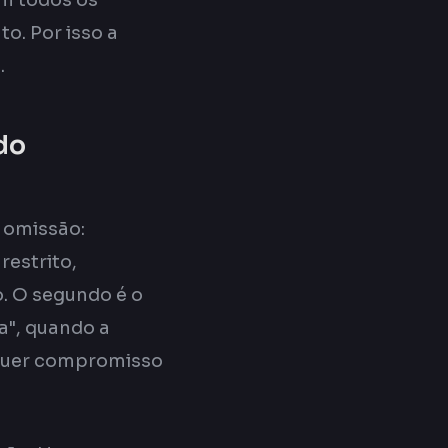
em todos os
o. Por isso a
.
do
 omissão:
restrito,
o. O segundo é o
a", quando a
lquer compromisso