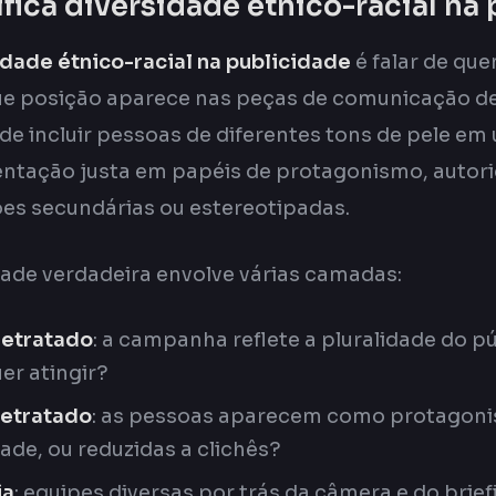
fica diversidade étnico-racial na
idade étnico-racial na publicidade
é falar de qu
ue posição aparece nas peças de comunicação d
 de incluir pessoas de diferentes tons de pele em
entação justa em papéis de protagonismo, autori
es secundárias ou estereotipadas.
ade verdadeira envolve várias camadas:
retratado
: a campanha reflete a pluralidade do p
er atingir?
retratado
: as pessoas aparecem como protagoni
ade, ou reduzidas a clichês?
ia
: equipes diversas por trás da câmera e do bri