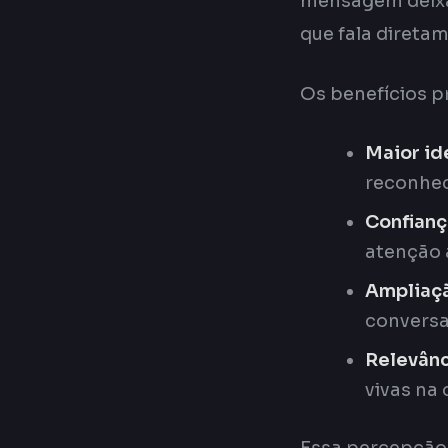
mensagem deixa 
que fala direta
Os benefícios p
Maior id
reconhe
Confianç
atenção 
Ampliaçã
convers
Relevânc
vivas na