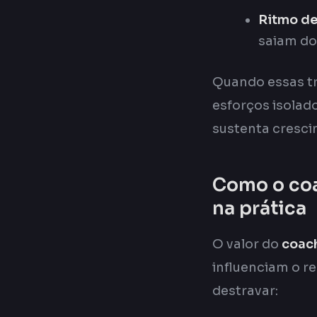
Ritmo de
saiam do
Quando essas tr
esforços isolado
sustenta cresci
Como o coa
na prática
O valor do
coac
influenciam o r
destravar: