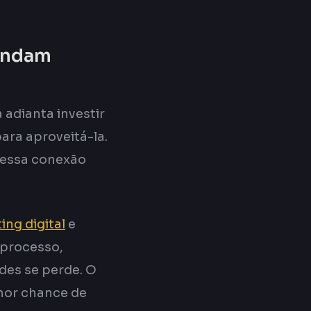
 andam
adianta investir
ara aproveitá-la.
nessa conexão
ing digital
e
 processo,
es se perde. O
lhor chance de