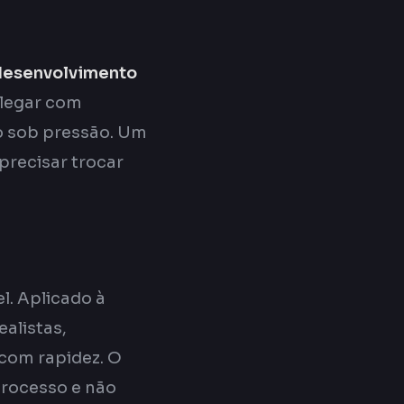
desenvolvimento
elegar com
ão sob pressão. Um
precisar trocar
l. Aplicado à
ealistas,
 com rapidez. O
processo e não