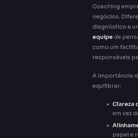
Coaching empres
negócios. Difer
diagnóstico e u
equipe
de pensa
como um facilit
responsáveis p
A importância d
equilibrar:
Clareza 
em vez d
Alinhame
papel e 