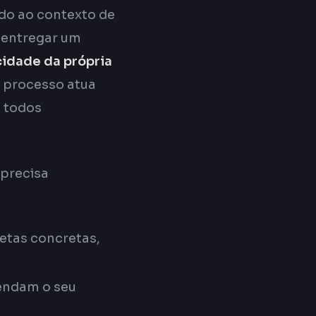
do ao contexto de
a entregar um
cidade da própria
o processo atua
m todos
 precisa
etas concretas,
tendam o seu