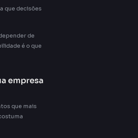
a que decisões
 depender de
ilidade é o que
ua empresa
ntos que mais
a costuma