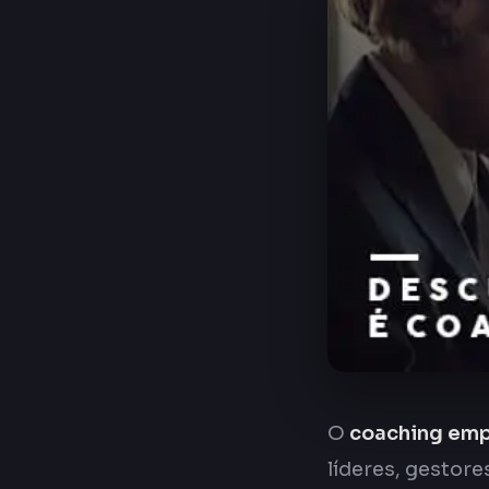
O
coaching emp
líderes, gestor