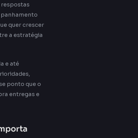
r respostas
companhamento
ue quer crescer
re a estratégia
a e até
rioridades,
se ponto que o
bra entregas e
importa