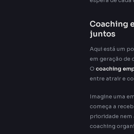
espera de cada 
Coaching e
juntos
Aqui está um po
em geração de d
O
coaching emp
entre atrair e c
Imagine uma emp
começa a recebe
prioridade nem
coaching organi