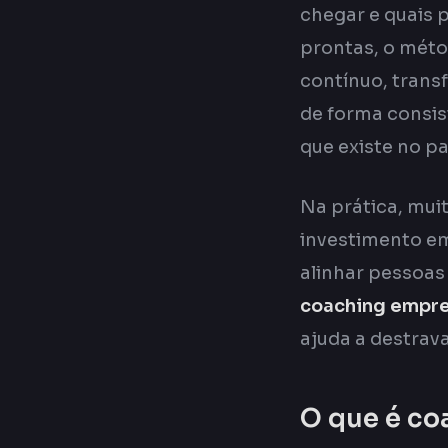
chegar e quais 
prontas, o mét
contínuo, trans
de forma consis
que existe no pa
Na prática, mui
investimento em
alinhar pessoas
coaching empre
ajuda a destrav
O que é co