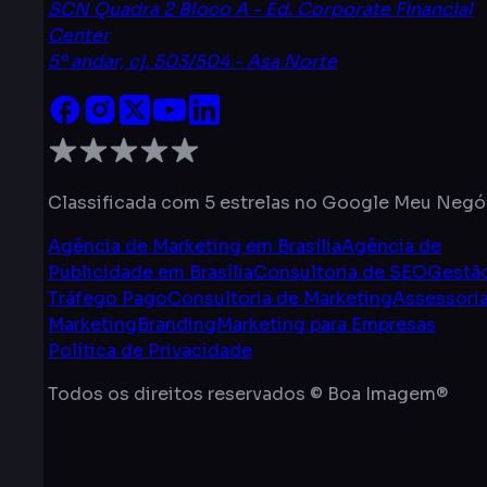
SCN Quadra 2 Bloco A - Ed. Corporate Financial
Center
5º andar, cj. 503/504 - Asa Norte
Classificada com 5 estrelas no Google Meu Negó
Agência de Marketing em Brasília
Agência de
Publicidade em Brasília
Consultoria de SEO
Gestã
Tráfego Pago
Consultoria de Marketing
Assessori
Marketing
Branding
Marketing para Empresas
Política de Privacidade
Todos os direitos reservados © Boa Imagem®