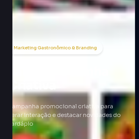
Marketing Gastronômico & Branding
Takalô – Cozinha
Criativa
Campanha promocional criativa para
gerar interação e destacar novidades do
cardápio