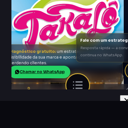
Fale com um estrateg
Resposta rápida — a conv
Diagnóstico gratuito:
um estrategista analisa a
continua no WhatsApp.
visibilidade da sua marca e aponta onde você está
perdendo clientes.
Chamar no WhatsApp
Soci
Contatos
Home